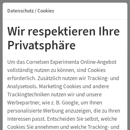
Datenschutz / Cookies
Suche nach Titel, ISBN, Webcode, Stichwort...
Wir respektieren Ihre
Privatsphäre
Menu Aktuelles
Um das Cornelsen Experimenta Online-Angebot
vollständig nutzen zu können, sind Cookies
Experiment der
erforderlich. Zusätzlich nutzen wir Tracking- und
Analysetools. Marketing Cookies und andere
Woche:
Trackingtechniken nutzen wir und unsere
Stärkenachweis
Werbepartner, wie z. B. Google, um Ihnen
personalisierte Werbung anzuzeigen, die zu Ihren
Interessen passt. Entscheiden Sie selbst, welche
14.09.2020
Cookies Sie annehmen und welche Tracking- und
In der Ernährung werden drei große Stoffgruppen