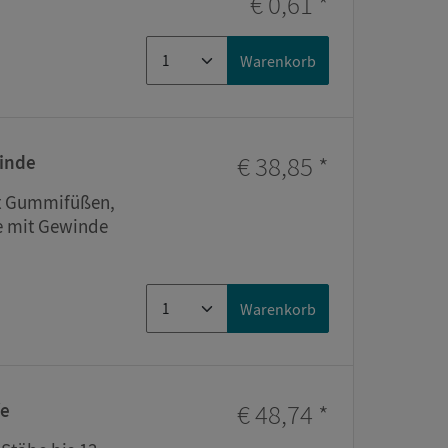
€ 0,61
*
Warenkorb
€ 38,85
*
winde
it Gummifüßen,
e mit Gewinde
Warenkorb
€ 48,74
*
fe