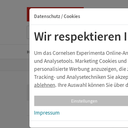
Datenschutz / Cookies
Suche nach Titel, ISBN, Webcode, Stichwort...
Wir respektieren 
Home
Kindergarten
Grundschule
Sekunda
Um das Cornelsen Experimenta Online-Ange
und Analysetools. Marketing Cookies und
Z
Shop
Geräte & Zubehör
Stativmateria
personalisierte Werbung anzuzeigen, die 
u
r
Tracking- und Analysetechniken Sie akzep
S
t
ablehnen
. Ihre Auswahl können Sie über d
St
a
Geräte & Zubehör
r
t
Einstellungen
s
Spannungsquellen
e
Impressum
i
t
e
Messgeräte