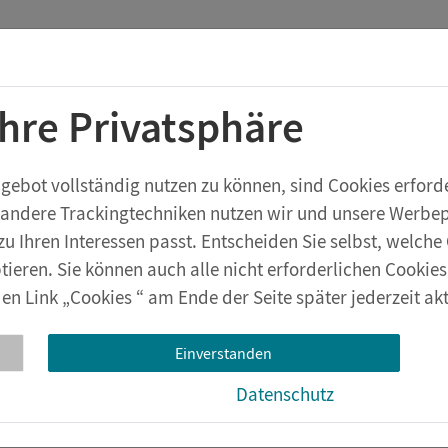
Startchancen-Programm
Shop
Aktuelles
Ihre Privatsphäre
rstufe
Geräte & Zubehör
eXperiBot
Lehrwerksversuche
bot vollständig nutzen zu können, sind Cookies erforder
 andere Trackingtechniken nutzen wir und unsere Werbepa
l
zu Ihren Interessen passt. Entscheiden Sie selbst, welc
tieren. Sie können auch alle nicht erforderlichen Cookie
en Link „Cookies “ am Ende der Seite später jederzeit akt
ativmaterial
Einverstanden
Datenschutz