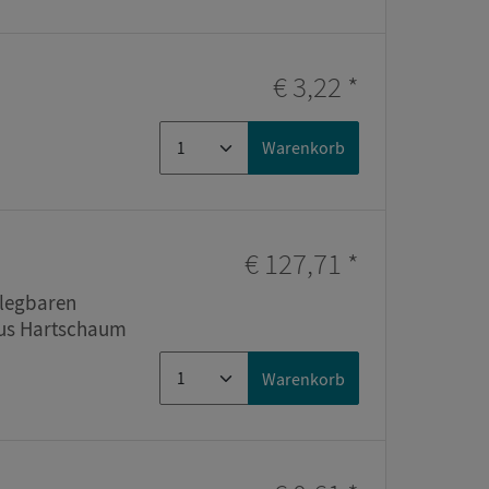
€ 3,22
*
m
Warenkorb
€ 127,71
*
rlegbaren
us Hartschaum
Warenkorb