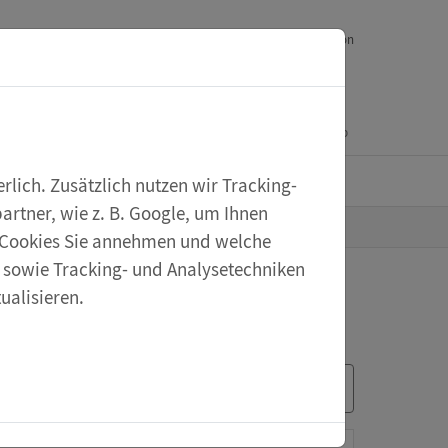
Downloads
Ihr Feedback
Service
English version
Mein Konto
Warenkorb
eXperiScout
lich. Zusätzlich nutzen wir Tracking-
rtner, wie z. B. Google, um Ihnen
he Cookies Sie annehmen und welche
s sowie Tracking- und Analysetechniken
ualisieren.
Sortieren nach: