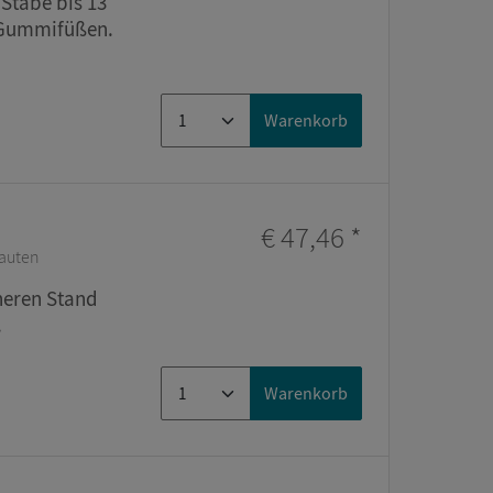
 Stäbe bis 13
 Gummifüßen.
Warenkorb
€ 47,46
*
bauten
heren Stand
.
Warenkorb