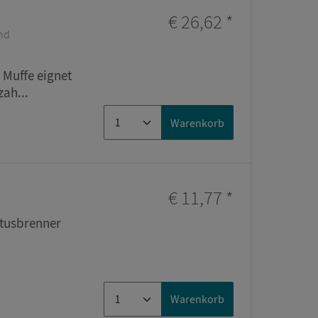
€ 26,62
*
e
und
r Muffe eignet
zah...
Warenkorb
€ 11,77
*
itusbrenner
Warenkorb