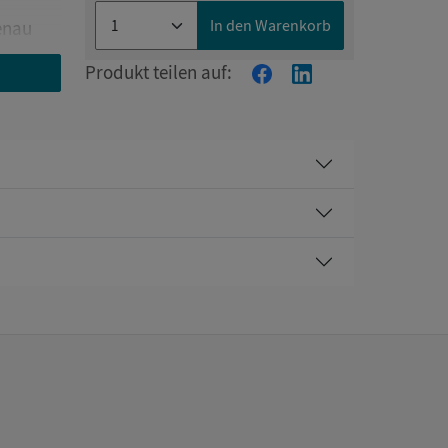
In den Warenkorb
enau
Produkt teilen auf:
nen
achsen.