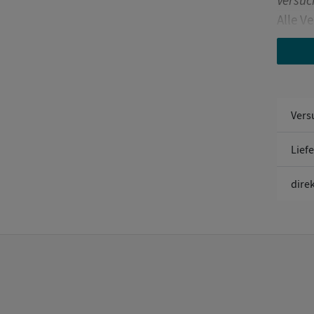
Versuc
Alle V
erklärt
Kurze 
Einsti
Vers
Ablauf
Kinder
Lief
durchf
direk
Materi
Mithil
Bezeic