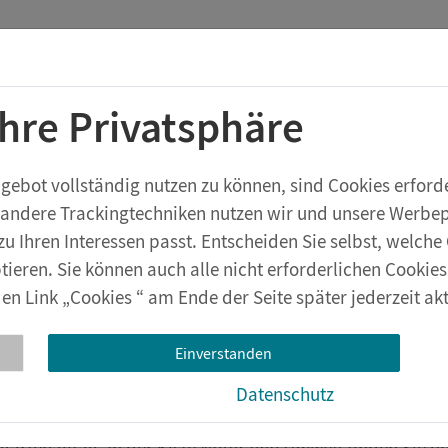
Startchancen-Programm
Shop
Aktuelles
Ihre Privatsphäre
rstufe
Geräte & Zubehör
eXperiBot
Lehrwerksversuche
bot vollständig nutzen zu können, sind Cookies erforder
 andere Trackingtechniken nutzen wir und unsere Werbepa
t
zu Ihren Interessen passt. Entscheiden Sie selbst, welc
tieren. Sie können auch alle nicht erforderlichen Cookie
en Link „Cookies “ am Ende der Seite später jederzeit akt
a und Leon experimentieren in Nat
Einverstanden
tur auf der Spur!
Datenschutz
hema
Natur und Umwelt
ist eines der wichtigsten im