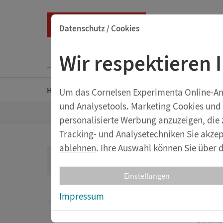
Datenschutz / Cookies
Suche nach Titel, ISBN, Webcode, Stichwort...
Wir respektieren 
Home
Kindergarten
Grundschule
Sekunda
Um das Cornelsen Experimenta Online-Ange
und Analysetools. Marketing Cookies und
Z
Shop
Kindergarten
Natur und Umwel
personalisierte Werbung anzuzeigen, die 
u
r
Tracking- und Analysetechniken Sie akzep
S
t
ablehnen
. Ihre Auswahl können Sie über d
Anj
a
Kindergarten
r
t
Einstellungen
s
Wasser und Luft
e
Der Na
Impressum
i
t
Das T
e
Licht und Schall