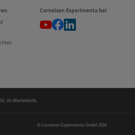
ews
Cornelsen Experimenta bei
nd
öchten
wSt. im Warenkorb.
© Cornelsen Experimenta GmbH 2026