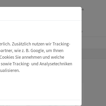
Downloads
Ihr Feedback
Service
English version
Mein Konto
Warenkorb
eXperiScout
lich. Zusätzlich nutzen wir Tracking-
rtner, wie z. B. Google, um Ihnen
he Cookies Sie annehmen und welche
s sowie Tracking- und Analysetechniken
ualisieren.
ur und Umwelt