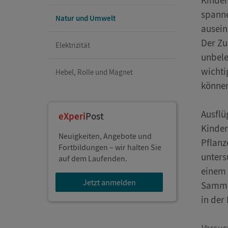
Kinder
spanne
Natur und Umwelt
ausein
Der Zu
Elektrizität
unbele
wichti
Hebel, Rolle und Magnet
könne
Ausflü
eXperi
Post
Kinder
Neuigkeiten, Angebote und
Pflanz
Fortbildungen – wir halten Sie
unters
auf dem Laufenden.
einem 
Jetzt anmelden
Sammlu
in der