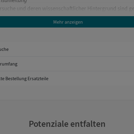
hsanleitung
ersuche und deren wissenschaftlicher Hintergrund sind g
.
Mehr anzeigen
Geschichten aus dem Alltag von Anja und Leon bieten ei
eg in das Thema.
uche
pläne
 können anhand von Bildern die Versuche selbstständig
erumfang
ühren und so z. B. entdecken, dass Pflanzen zum Licht w
te Bestellung Ersatzteile
alkarten
fe der Karten lernen die Kinder die Materialien und deren
hnung kennen.
Potenziale entfalten