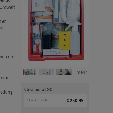
ber 30
r Umwelt
der
es
nen die
mehr
er in
Artikelnummer 85023
ellung
€ 250,99
* Preis inkl. MwSt.