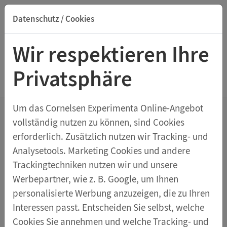
Datenschutz / Cookies
Suche nach Titel, ISBN, Webcode, Stichwort...
Wir respektieren Ihre
Privatsphäre
Menu Elektrik und Magnetismus
Um das Cornelsen Experimenta Online-Angebot
vollständig nutzen zu können, sind Cookies
Bandgenerator 100-150kV
erforderlich. Zusätzlich nutzen wir Tracking- und
Analysetools. Marketing Cookies und andere
Zur Erzeugung hoher Gleichspannungen bei geringer
Trackingtechniken nutzen wir und unsere
Stromstärke für Versuche in der Elektrostatik. Große
Werbepartner, wie z. B. Google, um Ihnen
vernickelte Edelstahlkugel mit 4-mm-Buchse zum
personalisierte Werbung anzuzeigen, die zu Ihren
Einstecken von Zubehör, Bandführung in
Interessen passt. Entscheiden Sie selbst, welche
transparentem Plexiglasrohr, auf Kunststoffsockel
Cookies Sie annehmen und welche Tracking- und