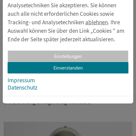
mit Erdungsbuchse, Motorantrieb, Halogenlampe zur
Analysetechniken Sie akzeptieren. Sie können
Bandtrocknung, Anschlusskasten mit Ein/Ausschalter
auch alle nicht erforderlichen Cookies sowie
für Motor und Lampe, Stromversorgung über ein
Tracking- und Analysetechniken
ablehnen
. Ihre
Netzteil mit CE-Zeichen.
Auswahl können Sie über den Link „Cookies “ am
Ende der Seite später jederzeit aktualisieren.
Einschließlich folgendem Zubehör:
Edelstahl-Kugel, vernickelt, 100 mm Ø an Stab, 300 x
Einstellungen
12 mm Ø, mit Erdungskabel
Fadenbüschel mit 4-mm-Steckerstift
Einverstanden
Spitzenrad mit Nadelhalter
Impressum
Netzteil mit Anschlusskabeln
Datenschutz
Die Lieferung erfolgt fertig montiert.