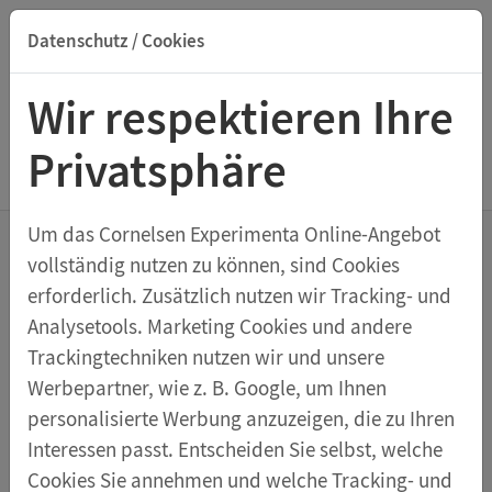
Datenschutz / Cookies
Suche nach Titel, ISBN, Webcode, Stichwort...
Wir respektieren Ihre
Privatsphäre
Menu Elektrik und Magnetismus
Um das Cornelsen Experimenta Online-Angebot
vollständig nutzen zu können, sind Cookies
Schüler-Set Elektromotor
erforderlich. Zusätzlich nutzen wir Tracking- und
Analysetools. Marketing Cookies und andere
Trackingtechniken nutzen wir und unsere
Schüler-Set Elektromotor mit
Nennspannung 3-6 V DC
Werbepartner, wie z. B. Google, um Ihnen
personalisierte Werbung anzuzeigen, die zu Ihren
Themen:
Interessen passt. Entscheiden Sie selbst, welche
Cookies Sie annehmen und welche Tracking- und
Komponenten und Aufbau