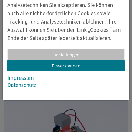
Analysetechniken Sie akzeptieren. Sie können
Funktionsweise
Weiterführende Untersuchungen mit dem
auch alle nicht erforderlichen Cookies sowie
zusammengebauten Motor
Tracking- und Analysetechniken
ablehnen
. Ihre
Auswahl können Sie über den Link „Cookies “ am
Ende der Seite später jederzeit aktualisieren.
Durch seine robusten Bestandteile lässt sich der
Motor intuitiv immer wieder zusammenbauen und
Einstellungen
auseinandernehmen. Er verfügt über einen
Polwender (Kommutator).
Einverstanden
Impressum
Passende und editierbare Arbeitsblätter finden Sie in
Datenschutz
unserem Downloadbereich.