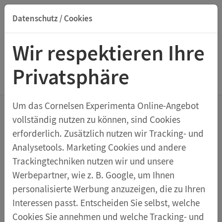
Datenschutz / Cookies
Suche nach Titel, ISBN, Webcode, Stichwort...
Wir respektieren Ihre
Privatsphäre
Menu Elektrik und Magnetismus
Um das Cornelsen Experimenta Online-Angebot
vollständig nutzen zu können, sind Cookies
Handgetriebener Generator als
erforderlich. Zusätzlich nutzen wir Tracking- und
alternative Energiequelle
Analysetools. Marketing Cookies und andere
Demo-Set DynaMot
Trackingtechniken nutzen wir und unsere
Werbepartner, wie z. B. Google, um Ihnen
DynaMot ist ein robuster Handgenerator und
personalisierte Werbung anzuzeigen, die zu Ihren
Elektromotor in einem Gerät. Er ist gleichermaßen
Interessen passt. Entscheiden Sie selbst, welche
geeignet für Demonstrationsversuche und
Cookies Sie annehmen und welche Tracking- und