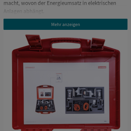
macht, wovon der Energieumsatz in elektrischen
Anlagen abhängt.
Mehr anzeigen
Beispiele für den Einsatz im Unterricht:
1. DynaMot unterstützt dabei, grundlegende
Vorstellungen über Energieflüsse und den Strom von
Ladungsträgern zu entwickeln.
2. Mit dem DynaMot können Schülerinnen und
Schüler den Strombegriff verstehen, Strom messen
und die mechanischen Parameter für die
Energieübertragung erkennen lernen.
3. Der DynaMot veranschaulicht, wie sich die
Leistung durch den Ladungsträgerstrom erhöhen
lässt und ermöglicht das Experimentieren mit
Parallelschaltungen von Verbrauchern.