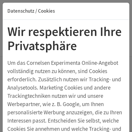
Datenschutz / Cookies
Suche nach Titel, ISBN, Webcode, Stichwort...
Wir respektieren Ihre
Privatsphäre
Menu Galvanische Elemente
Um das Cornelsen Experimenta Online-Angebot
vollständig nutzen zu können, sind Cookies
Aluminiumelektrode
erforderlich. Zusätzlich nutzen wir Tracking- und
Analysetools. Marketing Cookies und andere
Trackingtechniken nutzen wir und unsere
Passend zum Satz Elektrodenhalter
51770.
Mit 4-mm-
Werbepartner, wie z. B. Google, um Ihnen
Bohrung zum wahlweisen Aufhängen mit anderen
personalisierte Werbung anzuzeigen, die zu Ihren
Haltern.
Interessen passt. Entscheiden Sie selbst, welche
Cookies Sie annehmen und welche Tracking- und