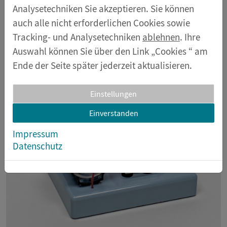
Analysetechniken Sie akzeptieren. Sie können
Gleichspannung. Mit Glühlampe 2,5 V/0,2 A auf
auch alle nicht erforderlichen Cookies sowie
Steckelement.
Tracking- und Analysetechniken
ablehnen
. Ihre
Auswahl können Sie über den Link „Cookies “ am
Ende der Seite später jederzeit aktualisieren.
Einstellungen
Einverstanden
Impressum
Datenschutz