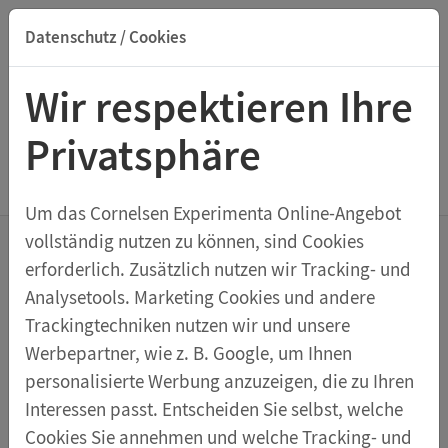
Datenschutz / Cookies
Suche nach Titel, ISBN, Webcode, Stichwort...
Wir respektieren Ihre
Privatsphäre
Menu Elektromotoren und
Generatoren
Um das Cornelsen Experimenta Online-Angebot
vollständig nutzen zu können, sind Cookies
erforderlich. Zusätzlich nutzen wir Tracking- und
Generator mit Handantrieb
Analysetools. Marketing Cookies und andere
Trackingtechniken nutzen wir und unsere
Werbepartner, wie z. B. Google, um Ihnen
Dynamo mit transparenter Abschlusskappe,
personalisierte Werbung anzuzeigen, die zu Ihren
Magnetanker und Spule sichtbar, auf Sockel mit
Interessen passt. Entscheiden Sie selbst, welche
Riemenantrieb und je zwei 4-mm-Anschlussbuchsen
Cookies Sie annehmen und welche Tracking- und
zur Abnahme von Wechselspannung und