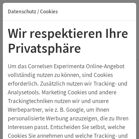
Datenschutz / Cookies
Suche nach Titel, ISBN, Webcode, Stichwort...
Wir respektieren Ihre
Privatsphäre
Menu Messinstrumente
Um das Cornelsen Experimenta Online-Angebot
vollständig nutzen zu können, sind Cookies
Schüleramperemeter, im
erforderlich. Zusätzlich nutzen wir Tracking- und
Pultgehäuse
Analysetools. Marketing Cookies und andere
Trackingtechniken nutzen wir und unsere
Werbepartner, wie z. B. Google, um Ihnen
In schlagfestem Kunststoff-Pultgehäuse mit
personalisierte Werbung anzuzeigen, die zu Ihren
robustem Drehspulmesswerk Klasse 2,0, das
Interessen passt. Entscheiden Sie selbst, welche
kurzzeitige Überlastung ohne Schaden übersteht. Mit
Cookies Sie annehmen und welche Tracking- und