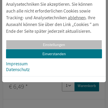
Analysetechniken Sie akzeptieren. Sie können
Blattfeder (Federstahlstreifen)
auch alle nicht erforderlichen Cookies sowie
Artikelnummer 42473
Tracking- und Analysetechniken
ablehnen
. Ihre
Auswahl können Sie über den Link „Cookies “ am
Ende der Seite später jederzeit aktualisieren.
Einstellungen
Einverstanden
Impressum
Datenschutz
€ 6,49
*
Warenkorb