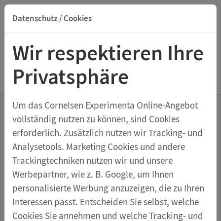
Datenschutz / Cookies
Suche nach Titel, ISBN, Webcode, Stichwort...
Wir respektieren Ihre
Privatsphäre
Menu Elektrik und Magnetismus
Um das Cornelsen Experimenta Online-Angebot
vollständig nutzen zu können, sind Cookies
Physik-Experimentier-Set zur
erforderlich. Zusätzlich nutzen wir Tracking- und
Elektronik
Analysetools. Marketing Cookies und andere
Schüler-Set Elektronik MIT Universal-
Trackingtechniken nutzen wir und unsere
Werbepartner, wie z. B. Google, um Ihnen
Steckplatte
personalisierte Werbung anzuzeigen, die zu Ihren
Das Schüler-Set Elektronik mit Universal-Steckplatte
Interessen passt. Entscheiden Sie selbst, welche
ist die ideale Lösung für Lehrerinnen und Lehrer, die
Cookies Sie annehmen und welche Tracking- und