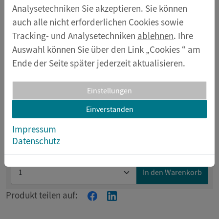
Analysetechniken Sie akzeptieren. Sie können
auch alle nicht erforderlichen Cookies sowie
Tracking- und Analysetechniken
ablehnen
. Ihre
Auswahl können Sie über den Link „Cookies “ am
Ende der Seite später jederzeit aktualisieren.
Einstellungen
Einverstanden
Artikelnummer 87511
Impressum
Datenschutz
€ 3,50
* Preis inkl. MwSt.
In den Warenkorb
Produkt teilen auf: