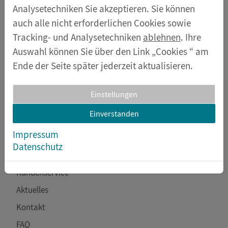
In den Warenkorb
Analysetechniken Sie akzeptieren. Sie können
auch alle nicht erforderlichen Cookies sowie
Produkt teilen auf:
Tracking- und Analysetechniken
ablehnen
. Ihre
Auswahl können Sie über den Link „Cookies “ am
Ende der Seite später jederzeit aktualisieren.
Einstellungen
Einverstanden
Potenziale entfalten
Impressum
Datenschutz
Unser Service für Sie
Kundenservice
Aktuelles
Kontakt
FAQ