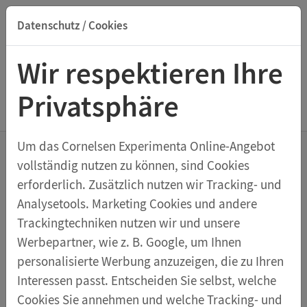
Datenschutz / Cookies
Suche nach Titel, ISBN, Webcode, Stichwort...
Wir respektieren Ihre
Privatsphäre
Menu Kabel & Zubehör
Um das Cornelsen Experimenta Online-Angebot
vollständig nutzen zu können, sind Cookies
Spieluhrwerk
erforderlich. Zusätzlich nutzen wir Tracking- und
Analysetools. Marketing Cookies und andere
Trackingtechniken nutzen wir und unsere
Werbepartner, wie z. B. Google, um Ihnen
Artikelnummer 19543
personalisierte Werbung anzuzeigen, die zu Ihren
€ 4,74
* Preis inkl. MwSt.
Interessen passt. Entscheiden Sie selbst, welche
Cookies Sie annehmen und welche Tracking- und