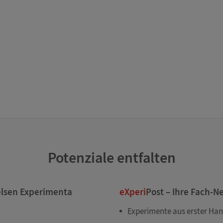
Potenziale entfalten
elsen Experimenta
eXperi
Post – Ihre Fach-N
Experimente aus erster Ha