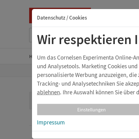
Datenschutz / Cookies
Suche nach Titel, ISBN, Webcode, Stichwort...
Wir respektieren 
Home
Kindergarten
Grundschule
Sekunda
Um das Cornelsen Experimenta Online-Ange
und Analysetools. Marketing Cookies und
Z
Shop
Geräte & Zubehör
Laborhilfsmit
personalisierte Werbung anzuzeigen, die 
u
r
Tracking- und Analysetechniken Sie akzep
S
t
ablehnen
. Ihre Auswahl können Sie über d
Gum
a
Geräte & Zubehör
r
t
Einstellungen
s
Spannungsquellen
e
Impressum
i
t
e
Messgeräte