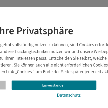
Startchancen-Programm
Shop
Aktuelles
Ihre Privatsphäre
rstufe
Geräte & Zubehör
eXperiBot
Lehrwerksversuche
bot vollständig nutzen zu können, sind Cookies erforder
 andere Trackingtechniken nutzen wir und unsere Werbepa
tel
zu Ihren Interessen passt. Entscheiden Sie selbst, welc
tieren. Sie können auch alle nicht erforderlichen Cookie
en Link „Cookies “ am Ende der Seite später jederzeit akt
mistopfen, 15/11 mm
Einverstanden
Datenschutz