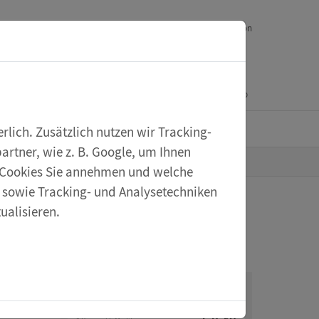
Downloads
Ihr Feedback
Service
English version
Mein Konto
Warenkorb
eXperiScout
lich. Zusätzlich nutzen wir Tracking-
rtner, wie z. B. Google, um Ihnen
he Cookies Sie annehmen und welche
s sowie Tracking- und Analysetechniken
ualisieren.
Artikelnummer 62099