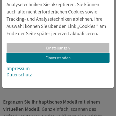
Schülern die
Anatomie und Funktion des Auges mit
Analysetechniken Sie akzeptieren. Sie können
AR-Funktion
sehr anschaulich erklären. Das Modell
auch alle nicht erforderlichen Cookies sowie
zeigt das Auge
in fünffacher Vergrößerung
und
Tracking- und Analysetechniken
ablehnen
. Ihre
besteht aus sechs Teilen, die sich leicht zerlegen und
Auswahl können Sie über den Link „Cookies “ am
wieder zusammensetzen lassen.
Ende der Seite später jederzeit aktualisieren.
Die Teile sind:
Einstellungen
Einverstanden
Obere Hälfte der weißen Augenhaut mit Hornhaut
und Augenmuskelansätzen
Impressum
Beide Hälften der Aderhaut mit Iris und Netzhaut
Datenschutz
Linse
Glaskörper
Ergänzen Sie Ihr haptisches Modell mit einem
virtuellen Modell!
Ganz einfach, scannen des