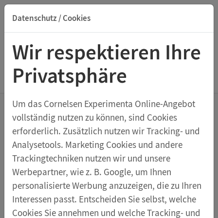
Datenschutz / Cookies
Suche nach Titel, ISBN, Webcode, Stichwort...
Wir respektieren Ihre
Privatsphäre
Menu Biologische Modelle
Um das Cornelsen Experimenta Online-Angebot
vollständig nutzen zu können, sind Cookies
Wie funktioniert das
erforderlich. Zusätzlich nutzen wir Tracking- und
menschliche Auge?
Analysetools. Marketing Cookies und andere
Augenmodell, 6-teilig mit AR-App
Trackingtechniken nutzen wir und unsere
Werbepartner, wie z. B. Google, um Ihnen
personalisierte Werbung anzuzeigen, die zu Ihren
Das Auge ist eines der wichtigsten Sinnesorgane des
Interessen passt. Entscheiden Sie selbst, welche
Menschen. Mit diesem Modell können Sie Ihren
Cookies Sie annehmen und welche Tracking- und