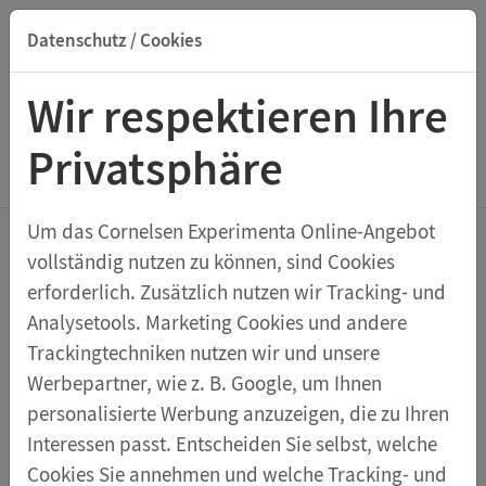
Datenschutz / Cookies
Suche nach Titel, ISBN, Webcode, Stichwort...
Wir respektieren Ihre
Privatsphäre
Menu Biologische Modelle
Um das Cornelsen Experimenta Online-Angebot
vollständig nutzen zu können, sind Cookies
Anatomie des menschlichen
erforderlich. Zusätzlich nutzen wir Tracking- und
Gehirns
Analysetools. Marketing Cookies und andere
Gehirnmodell, 2-teilig mit AR-Funktion
Trackingtechniken nutzen wir und unsere
Werbepartner, wie z. B. Google, um Ihnen
Dieses
2-teilige Modell des menschlichen Gehirns
personalisierte Werbung anzuzeigen, die zu Ihren
bietet einen großen Mehrwert für Ihren Biologie-
Interessen passt. Entscheiden Sie selbst, welche
Unterricht. Median geschnitten ist das
Cookies Sie annehmen und welche Tracking- und