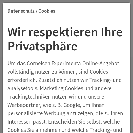
Datenschutz / Cookies
Suche nach Titel, ISBN, Webcode, Stichwort...
Wir respektieren Ihre
Privatsphäre
Menu Lupen
Um das Cornelsen Experimenta Online-Angebot
vollständig nutzen zu können, sind Cookies
Becherlupe
erforderlich. Zusätzlich nutzen wir Tracking- und
Analysetools. Marketing Cookies und andere
Trackingtechniken nutzen wir und unsere
Transparentes Kunststoffgefäß mit Messskala am
Werbepartner, wie z. B. Google, um Ihnen
Becherboden, belüftetem, abnehmbarem Deckel mit
personalisierte Werbung anzuzeigen, die zu Ihren
fest eingebauter Lupe und einer Lupe mit
Interessen passt. Entscheiden Sie selbst, welche
Klappgelenk zur wahlweise zusätzlichen
Cookies Sie annehmen und welche Tracking- und