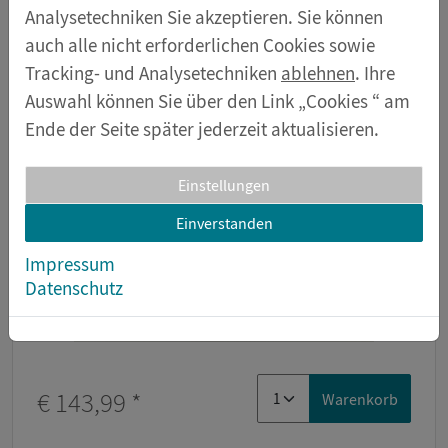
Analysetechniken Sie akzeptieren. Sie können
Der Smart Spannungssensor von PASCO ,
auch alle nicht erforderlichen Cookies sowie
angeboten in Zusammenarbeit mit der
Tracking- und Analysetechniken
ablehnen
. Ihre
Conatex-Didactic Lehrmi...
Auswahl können Sie über den Link „Cookies “ am
Artikelnummer 77062
Ende der Seite später jederzeit aktualisieren.
Einstellungen
Einverstanden
Impressum
Datenschutz
€ 143,99
*
Warenkorb