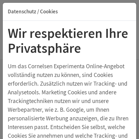
Datenschutz / Cookies
Suche nach Titel, ISBN, Webcode, Stichwort...
Wir respektieren Ihre
Privatsphäre
Menu Sensoren
Um das Cornelsen Experimenta Online-Angebot
vollständig nutzen zu können, sind Cookies
Sensoren
erforderlich. Zusätzlich nutzen wir Tracking- und
Analysetools. Marketing Cookies und andere
Trackingtechniken nutzen wir und unsere
Sortieren nach:
Werbepartner, wie z. B. Google, um Ihnen
personalisierte Werbung anzuzeigen, die zu Ihren
Interessen passt. Entscheiden Sie selbst, welche
Smart Spannungssensor ±30 V
Cookies Sie annehmen und welche Tracking- und
Spannungsverläufe in Echtzeit messen und analysieren