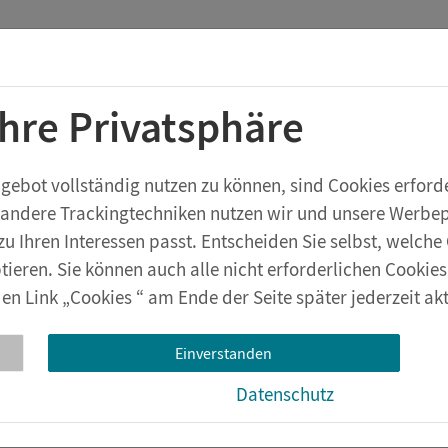
Startchancen-Programm
Shop
Aktuelles
Ihre Privatsphäre
rstufe
Geräte & Zubehör
eXperiBot
Lehrwerksversuche
bot vollständig nutzen zu können, sind Cookies erforder
 andere Trackingtechniken nutzen wir und unsere Werbepa
trik und Magnetismus
Elektrostatik
zu Ihren Interessen passt. Entscheiden Sie selbst, welc
tieren. Sie können auch alle nicht erforderlichen Cookie
en Link „Cookies “ am Ende der Seite später jederzeit akt
bungsstab, Hartgummi
Einverstanden
zeugung von Ladungen durch Reibung.
Datenschutz