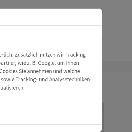
Downloads
Ihr Feedback
Service
English version
Mein Konto
Warenkorb
eXperiScout
lich. Zusätzlich nutzen wir Tracking-
rtner, wie z. B. Google, um Ihnen
he Cookies Sie annehmen und welche
s sowie Tracking- und Analysetechniken
ualisieren.