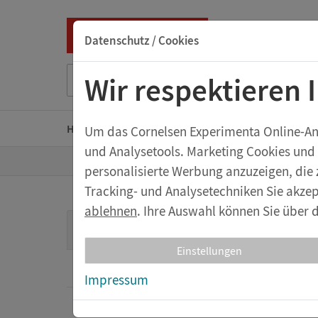
Datenschutz / Cookies
Suche nach Titel, ISBN, Webcode, Stichwort...
Wir respektieren 
Home
Kindergarten
Grundschule
Sekunda
Um das Cornelsen Experimenta Online-Ange
und Analysetools. Marketing Cookies und
Z
Shop
Sekundarstufe
Physik
Elek
personalisierte Werbung anzuzeigen, die 
u
r
Tracking- und Analysetechniken Sie akzep
S
t
ablehnen
. Ihre Auswahl können Sie über d
Rei
a
Elektrik und Magnetismus
r
t
Einstellungen
s
Spannungsquellen
e
Zur Er
Impressum
i
t
e
Messinstrumente