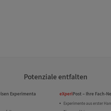
Potenziale entfalten
elsen Experimenta
eXperi
Post – Ihre Fach-N
Experimente aus erster Ha