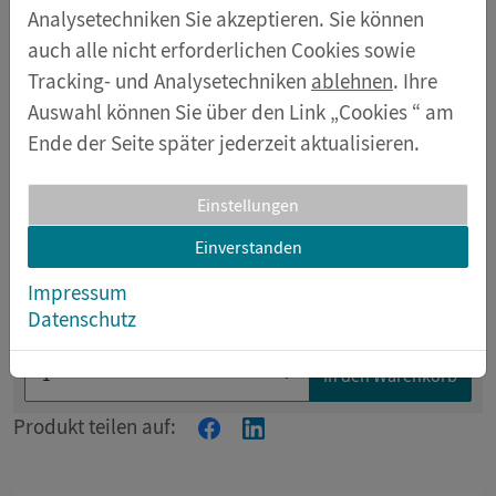
Analysetechniken Sie akzeptieren. Sie können
auch alle nicht erforderlichen Cookies sowie
Tracking- und Analysetechniken
ablehnen
. Ihre
Auswahl können Sie über den Link „Cookies “ am
Ende der Seite später jederzeit aktualisieren.
Einstellungen
Einverstanden
Artikelnummer 12450
Impressum
€ 2,68
* Preis inkl. MwSt.
Datenschutz
In den Warenkorb
Produkt teilen auf: