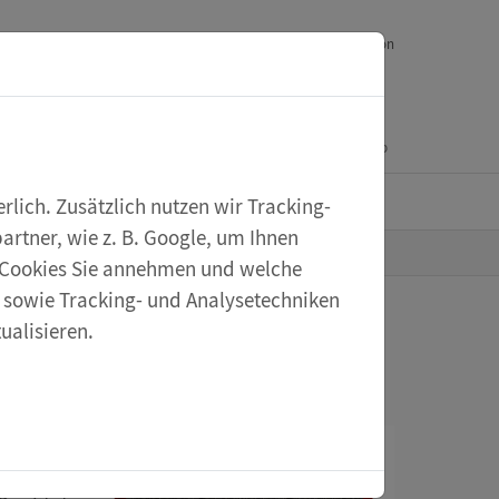
Downloads
Ihr Feedback
Service
English version
Mein Konto
Warenkorb
eXperiScout
lich. Zusätzlich nutzen wir Tracking-
rtner, wie z. B. Google, um Ihnen
he Cookies Sie annehmen und welche
s sowie Tracking- und Analysetechniken
ualisieren.
ensoren
gitale
echt