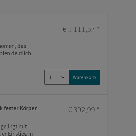
im
€ 1 111,57
*
änomen, das
pien deutlich
Warenkorb
€ 392,99
*
 fester Körper
gelingt mit
er Einstieg in