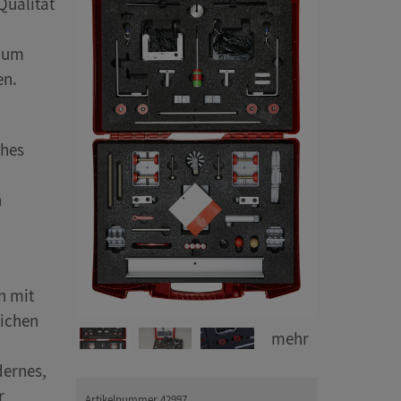
Qualität
, um
en.
ches
n
n mit
lichen
mehr
dernes,
r
Artikelnummer 42997