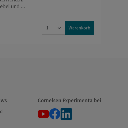
bel und ...
Warenkorb
ews
Cornelsen Experimenta bei
nd