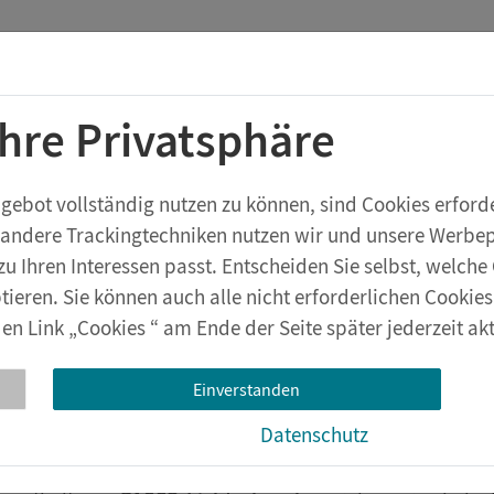
Startchancen-Programm
Shop
Aktuelles
Ihre Privatsphäre
rstufe
Geräte & Zubehör
eXperiBot
Lehrwerksversuche
bot vollständig nutzen zu können, sind Cookies erforder
 andere Trackingtechniken nutzen wir und unsere Werbepa
hanik
Dynamik
zu Ihren Interessen passt. Entscheiden Sie selbst, welc
tieren. Sie können auch alle nicht erforderlichen Cookie
en Link „Cookies “ am Ende der Seite später jederzeit akt
erimente zur Dynamik mit Pasco-S
rimentier-Set Dynamik 2.0
Einverstanden
Datenschutz
chwertige
Experimentier
-Set
Dynamik 2.0
bereitet die
di
erterfassung
für
lehrplanrelevante Themen
schülerger