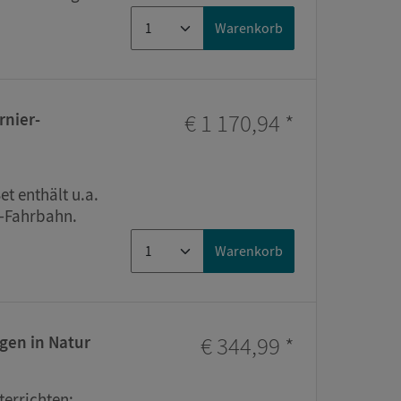
Warenkorb
€ 1 170,94
*
rnier-
t enthält u.a.
m-Fahrbahn.
Warenkorb
€ 344,99
*
gen in Natur
terrichten: