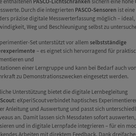
ie enthaltenen
PASCO-
Lichtschranken
sichern eine hohe 
sswerte.
Durch die
integrierten
PASCO
‑
Sensoren
ist eine
ers präzise digitale Messwerterfassung möglich – ideal
indigkeit, Weg und Beschleunigung selbst zu untersuch
perimentier-Set
unterstützt vor allem
selbstständige
erexperimente
– es eignet sich hervorragend für praktis
mentieren und
ntationen
einer Lerngruppe und kann bei Bedarf
auch vo
hrkraft zu Demonstrationszwecken eingesetzt werden.
liche Unterstützung bietet die
digitale Lernbegleitung
iScout
:
eXperiScout
verbindet haptisches Experimentiere
ler Anleitung und Auswertung und passt sich unterschied
veaus an
.
Damit lassen sich Messdaten sofort auswerten,
isieren und in digitale Lernpfade integrieren – für ein mo
kendes Arbeiten mit direktem Feedback.
Dank dreifache