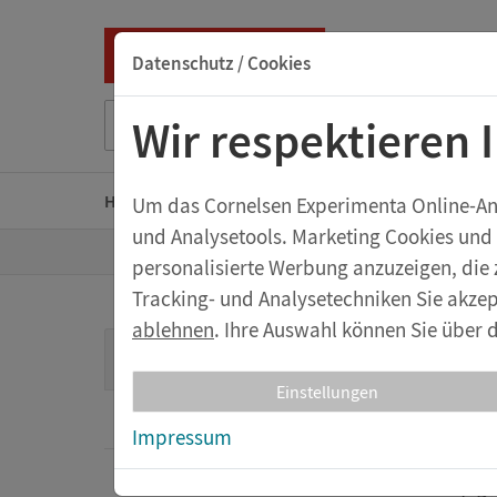
Datenschutz / Cookies
Suche nach Titel, ISBN, Webcode, Stichwort...
Wir respektieren 
Home
Kindergarten
Grundschule
Sekunda
Um das Cornelsen Experimenta Online-Ange
und Analysetools. Marketing Cookies und
Z
Shop
Sekundarstufe
Physik
Mec
personalisierte Werbung anzuzeigen, die 
u
r
Tracking- und Analysetechniken Sie akzep
S
t
ablehnen
. Ihre Auswahl können Sie über d
Exp
a
Mechanik
r
Expe
t
Einstellungen
s
Dynamik
e
Impressum
D
as
ho
i
t
Messw
e
Messen mechanischer Größen