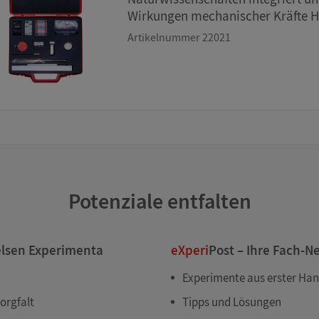
Wirkungen mechanischer Kräfte He
Artikelnummer 22021
Potenziale entfalten
elsen Experimenta
eXperi
Post – Ihre Fach-N
Experimente aus erster Ha
orgfalt
Tipps und Lösungen