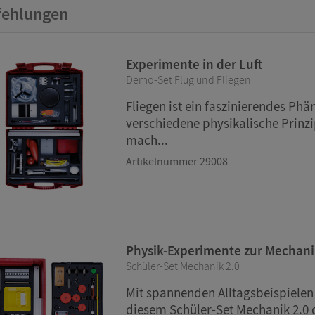
ten können zudem in den eXperiScout eingegeben und 
ehlungen
 der jeweiligen Lernpfade weiterbearbeitet werden.
Experimente in der Luft
Demo-Set Flug und Fliegen
Fliegen ist ein faszinierendes Ph
verschiedene physikalische Prinzi
mach...
Artikelnummer 29008
Physik-Experimente zur Mechanik
Schüler-Set Mechanik 2.0
Mit spannenden Alltagsbeispielen 
diesem Schüler-Set Mechanik 2.0 d