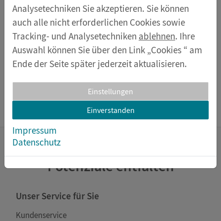
In den Warenkorb
Analysetechniken Sie akzeptieren. Sie können
auch alle nicht erforderlichen Cookies sowie
Produkt teilen auf:
Tracking- und Analysetechniken
ablehnen
. Ihre
Auswahl können Sie über den Link „Cookies “ am
Ende der Seite später jederzeit aktualisieren.
Lieferumfang
Einstellungen
direkte Bestellung Ersatzteile
Einverstanden
Impressum
Datenschutz
Potenziale entfalten
Unser Service für Sie
Kundenservice