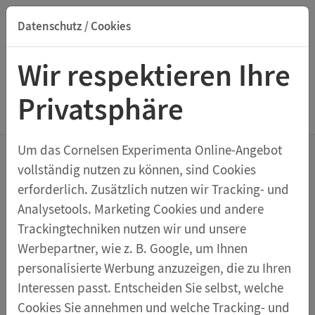
Datenschutz / Cookies
Suche nach Titel, ISBN, Webcode, Stichwort...
Wir respektieren Ihre
Privatsphäre
Menu Messen mechanischer Größen
Um das Cornelsen Experimenta Online-Angebot
vollständig nutzen zu können, sind Cookies
Rückstoßwagen
erforderlich. Zusätzlich nutzen wir Tracking- und
Analysetools. Marketing Cookies und andere
Trackingtechniken nutzen wir und unsere
Werbepartner, wie z. B. Google, um Ihnen
Artikelnummer 47644
personalisierte Werbung anzuzeigen, die zu Ihren
€ 8,19
* Preis inkl. MwSt.
Interessen passt. Entscheiden Sie selbst, welche
Cookies Sie annehmen und welche Tracking- und