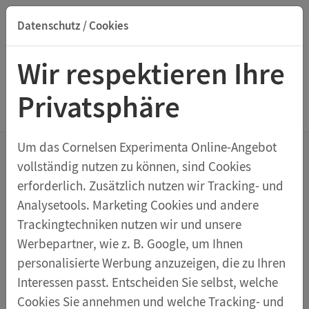
Datenschutz / Cookies
Suche nach Titel, ISBN, Webcode, Stichwort...
Wir respektieren Ihre
Privatsphäre
Menu Thermometer
Um das Cornelsen Experimenta Online-Angebot
vollständig nutzen zu können, sind Cookies
Thermometer mit Metallskala, –
erforderlich. Zusätzlich nutzen wir Tracking- und
25/+50 °C
Analysetools. Marketing Cookies und andere
Trackingtechniken nutzen wir und unsere
Werbepartner, wie z. B. Google, um Ihnen
Schülerthermometer mit gewinkelter Metallskala,
personalisierte Werbung anzuzeigen, die zu Ihren
quecksilberfreie, rote Füllung.
Interessen passt. Entscheiden Sie selbst, welche
Cookies Sie annehmen und welche Tracking- und