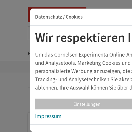
Datenschutz / Cookies
Suche nach Titel, ISBN, Webcode, Stichwort...
Wir respektieren 
Home
Kindergarten
Grundschule
Sekunda
Um das Cornelsen Experimenta Online-Ange
und Analysetools. Marketing Cookies und
Z
Aktuelles
personalisierte Werbung anzuzeigen, die 
u
r
Tracking- und Analysetechniken Sie akzep
S
t
ablehnen
. Ihre Auswahl können Sie über d
eX
a
Aktuelles
r
t
BA
Einstellungen
s
e
Impressum
i
eXperi
Post
t
11.09.20
e