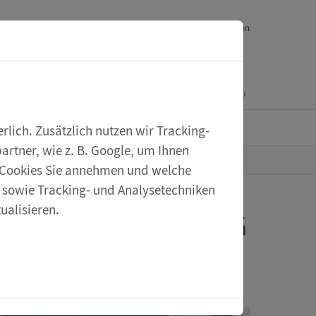
Downloads
Ihr Feedback
Service
English version
Mein Konto
Warenkorb
eXperiScout
lich. Zusätzlich nutzen wir Tracking-
rtner, wie z. B. Google, um Ihnen
he Cookies Sie annehmen und welche
s sowie Tracking- und Analysetechniken
ualisieren.
Leseo erhalten BIG
2025