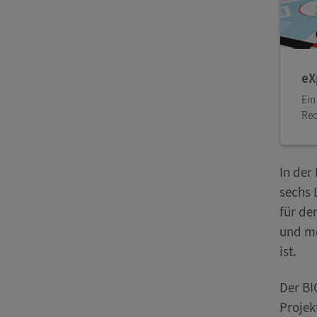
eX
Ein
Rec
In der
sechs 
für de
und mo
ist.
Der BI
Projek