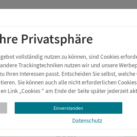
Startchancen-Programm
Shop
Aktuelles
Ihre Privatsphäre
rstufe
Geräte & Zubehör
eXperiBot
Lehrwerksversuche
bot vollständig nutzen zu können, sind Cookies erforder
 andere Trackingtechniken nutzen wir und unsere Werbepa
zu Ihren Interessen passt. Entscheiden Sie selbst, welc
tieren. Sie können auch alle nicht erforderlichen Cookie
en Link „Cookies “ am Ende der Seite später jederzeit akt
periBot Smart Team und 
NG INNOVATION Award 
Einverstanden
Datenschutz
25