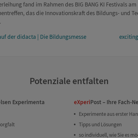
erleihung fand im Rahmen des BIG BANG KI Festivals am 1
entreffen, das die Innovationskraft des Bildungs- und T
.
auf der didacta | Die Bildungsmesse
excitin
Potenziale entfalten
elsen Experimenta
eXperi
Post – Ihre Fach-N
Experimente aus erster Ha
orgfalt
Tipps und Lösungen
so individuell, wie Sie es m