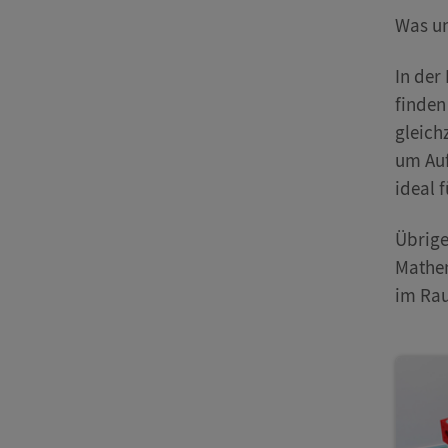
Was un
In der
finden
gleich
um Auf
ideal 
Übrige
Mathem
im Ra