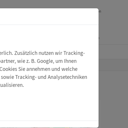
Downloads
Ihr Feedback
Service
English version
Mein Konto
Warenkorb
eXperiScout
lich. Zusätzlich nutzen wir Tracking-
rtner, wie z. B. Google, um Ihnen
he Cookies Sie annehmen und welche
s sowie Tracking- und Analysetechniken
ualisieren.
bel, Rolle und Magnet
Alltag
ckt oder