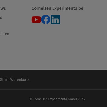
ews
Cornelsen Experimenta bei
nd
öchten
wSt. im Warenkorb.
© Cornelsen Experimenta GmbH 2026