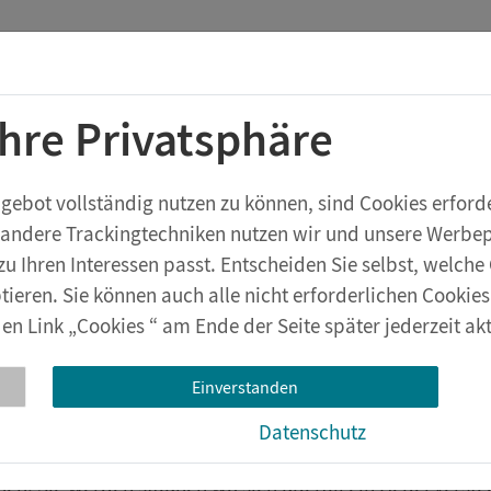
Startchancen-Programm
Shop
Aktuelles
Ihre Privatsphäre
rstufe
Geräte & Zubehör
eXperiBot
Lehrwerksversuche
bot vollständig nutzen zu können, sind Cookies erforder
 andere Trackingtechniken nutzen wir und unsere Werbepa
 Magnet
zu Ihren Interessen passt. Entscheiden Sie selbst, welc
tieren. Sie können auch alle nicht erforderlichen Cookie
en Link „Cookies “ am Ende der Seite später jederzeit akt
a und Leon experimentieren mit He
Einverstanden
 Rolle und Magnet – da bewegt sich was!
Datenschutz
sem Koffer dreht sich alles um Kräfte, die den Kindern im 
en. Sie werden staunen wo sich überall ein Hebel verste