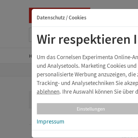
Datenschutz / Cookies
Suche nach Titel, ISBN, Webcode, Stichwort...
Wir respektieren 
Home
Kindergarten
Grundschule
Sekunda
Um das Cornelsen Experimenta Online-Ange
und Analysetools. Marketing Cookies und
Z
Shop
Kindergarten
Hebel, Rolle und
personalisierte Werbung anzuzeigen, die 
u
r
Tracking- und Analysetechniken Sie akzep
S
t
ablehnen
. Ihre Auswahl können Sie über d
Anj
a
Kindergarten
r
t
Einstellungen
s
Hebel,
Wasser und Luft
e
Impressum
i
t
In die
e
Licht und Schall
begegn