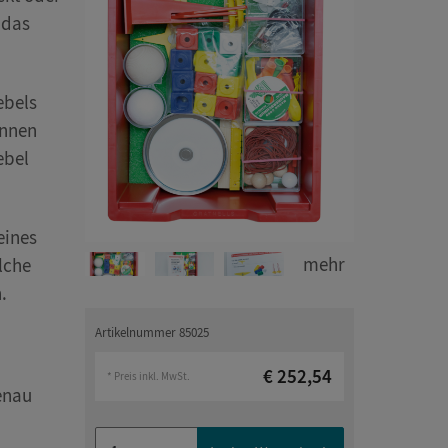
 das
ebels
önnen
ebel
eines
mehr
lche
.
Artikelnummer 85025
€ 252,54
* Preis inkl. MwSt.
enau