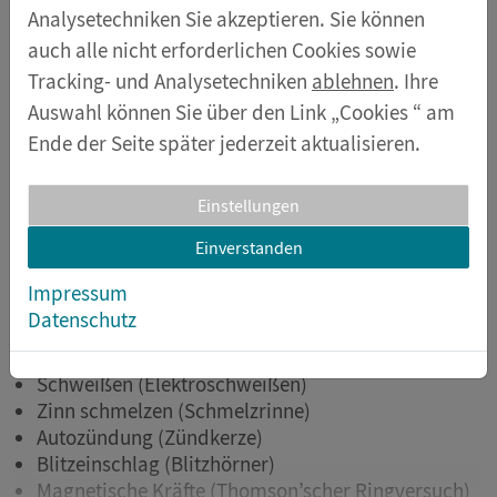
Analysetechniken Sie akzeptieren. Sie können
sondern erhellen blitzartig die Gedanken der Kinder.
auch alle nicht erforderlichen Cookies sowie
Tracking- und Analysetechniken
ablehnen
. Ihre
Ihre Schülerinnen und Schüler werden
Begriffe und
Auswahl können Sie über den Link „Cookies “ am
Zusammenhänge sichtlich begreifen,
bei denen es
Ende der Seite später jederzeit aktualisieren.
um Induktivität, Magnetfeld, Windungszahl,
Ohm’schen Widerstand, Stromstärke, Impedanz,
Einstellungen
Spannung, Querschnitt und Länge von Leitern,
Spulen, U-Kern und I-Kern, Schmelztemperaturen,
Einverstanden
Thermodynamik und vielen mehr geht.
Impressum
Datenschutz
Thematischer Kontextbezug
Schweißen (Elektroschweißen)
Zinn schmelzen (Schmelzrinne)
Autozündung (Zündkerze)
Blitzeinschlag (Blitzhörner)
Magnetische Kräfte (Thomson’scher Ringversuch)