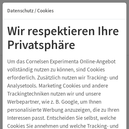
Datenschutz / Cookies
Suche nach Titel, ISBN, Webcode, Stichwort...
Wir respektieren Ihre
Privatsphäre
Menu Spulen und Transformatoren
Um das Cornelsen Experimenta Online-Angebot
vollständig nutzen zu können, sind Cookies
Experimente mit Hochspannung
erforderlich. Zusätzlich nutzen wir Tracking- und
Demo-Set Transformator
Analysetools. Marketing Cookies und andere
Trackingtechniken nutzen wir und unsere
Achtung Hochspannung!
Werbepartner, wie z. B. Google, um Ihnen
personalisierte Werbung anzuzeigen, die zu Ihren
Lassen Sie für Ihre Schülerinnen und Schüler ganz
Interessen passt. Entscheiden Sie selbst, welche
bildhaft den Funken überspringen. Diese Experimente
Cookies Sie annehmen und welche Tracking- und
machen nicht nur einen leuchtenden Eindruck,