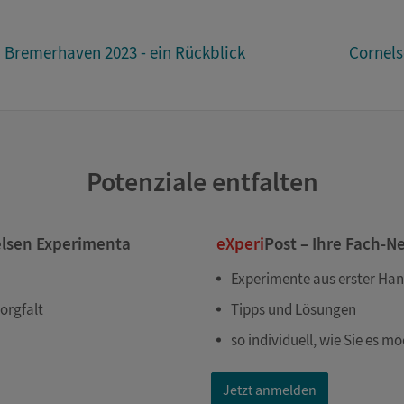
Bremerhaven 2023 - ein Rückblick
Cornels
Potenziale entfalten
elsen Experimenta
eXperi
Post – Ihre Fach-N
Experimente aus erster Ha
orgfalt
Tipps und Lösungen
so individuell, wie Sie es m
Jetzt anmelden