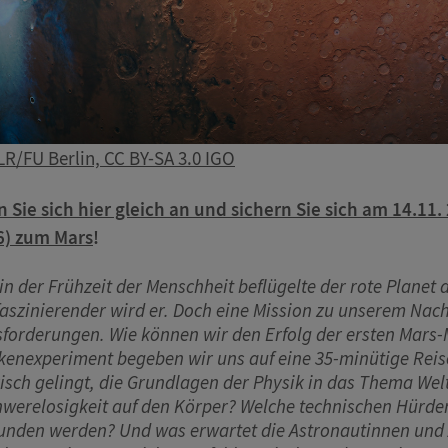
R/FU Berlin, CC BY-SA 3.0 IGO
 Sie sich hier gleich an und sichern Sie sich am 14.11
6) zum Mars
!
in der Frühzeit der Menschheit beflügelte der rote Planet 
faszinierender wird er. Doch eine Mission zu unserem Nac
forderungen. Wie können wir den Erfolg der ersten Mars-
enexperiment begeben wir uns auf eine 35-minütige Reise
risch gelingt, die Grundlagen der Physik in das Thema We
hwerelosigkeit auf den Körper? Welche technischen Hürde
nden werden? Und was erwartet die Astronautinnen und 