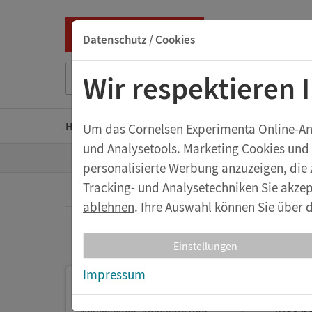
Datenschutz / Cookies
Suche nach Titel, ISBN, Webcode, Stichwort...
Wir respektieren 
Home
Kindergarten
Grundschule
Sekunda
Um das Cornelsen Experimenta Online-Ange
und Analysetools. Marketing Cookies und
Z
Aktuelles
personalisierte Werbung anzuzeigen, die 
u
r
Tracking- und Analysetechniken Sie akzep
S
t
ablehnen
. Ihre Auswahl können Sie über d
We
a
Aktuelles
r
t
Re
Einstellungen
s
e
Impressum
i
eXperi
Post
t
19.10.20
e