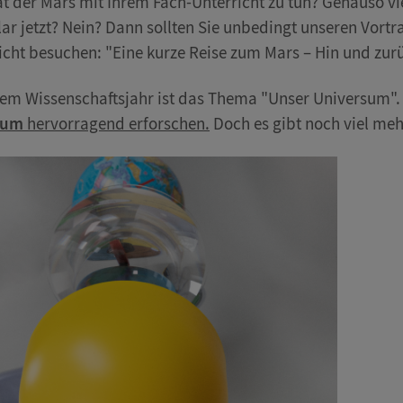
t der Mars mit Ihrem Fach-Unterricht zu tun? Genauso v
klar jetzt? Nein? Dann sollten Sie unbedingt unseren Vo
icht besuchen: "Eine kurze Reise zum Mars – Hin und zurü
sem Wissenschaftsjahr ist das Thema "Unser Universum"
rium
hervorragend erforschen.
Doch es gibt noch viel me