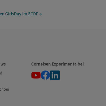
en GirlsDay im ECDF →
ews
Cornelsen Experimenta bei
nd
öchten