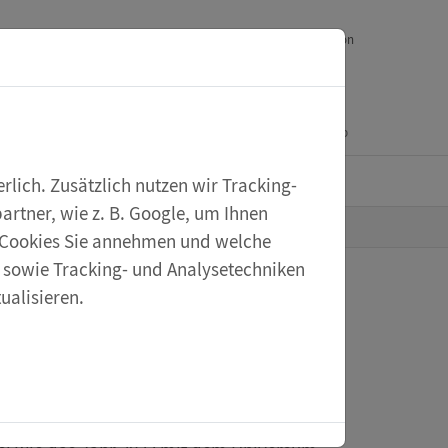
Downloads
Ihr Feedback
Service
English version
Mein Konto
Warenkorb
eXperiScout
lich. Zusätzlich nutzen wir Tracking-
rtner, wie z. B. Google, um Ihnen
he Cookies Sie annehmen und welche
s sowie Tracking- und Analysetechniken
ualisieren.
023 - Eine kurze