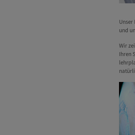
Unser 
und un
Wir ze
Ihren 
lehrpl
natürl