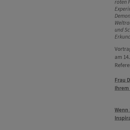
roten 
Experi
Demons
Weltra
und Sc
Erkund
Vortra
am 14.
Refere
Frau 
Ihrem 
Wenn S
Inspir