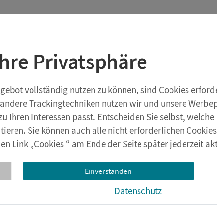
Startchancen-Programm
Shop
Aktuelles
Ihre Privatsphäre
rstufe
Geräte & Zubehör
eXperiBot
Lehrwerksversuche
bot vollständig nutzen zu können, sind Cookies erforder
 andere Trackingtechniken nutzen wir und unsere Werbepa
zu Ihren Interessen passt. Entscheiden Sie selbst, welc
tieren. Sie können auch alle nicht erforderlichen Cookie
en Link „Cookies “ am Ende der Seite später jederzeit akt
lttag der Wissenschaft 2
ise zum Mars
Einverstanden
Datenschutz
23