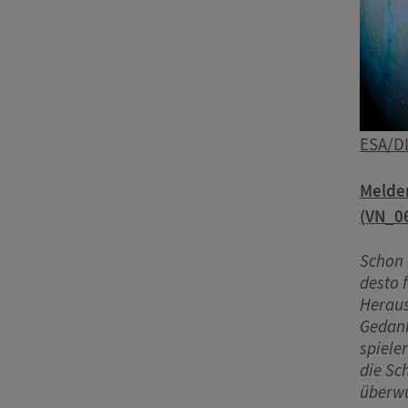
ESA/DL
Melden
(VN_0
Schon 
desto 
Heraus
Gedank
spiele
die Sc
überwu