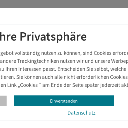
Startchancen-Programm
Shop
Aktuelles
Ihre Privatsphäre
rstufe
Geräte & Zubehör
eXperiBot
Lehrwerksversuche
bot vollständig nutzen zu können, sind Cookies erforder
 andere Trackingtechniken nutzen wir und unsere Werbepa
zu Ihren Interessen passt. Entscheiden Sie selbst, welc
tieren. Sie können auch alle nicht erforderlichen Cookie
en Link „Cookies “ am Ende der Seite später jederzeit akt
periBot und smarte Fabri
gung zur Schulinformati
Einverstanden
Datenschutz
23