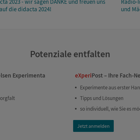
cta 2023 - wir sagen DANKE und freuen uns
Radio-I
auf die didacta 2024!
und Mäd
Potenziale entfalten
elsen Experimenta
eXperi
Post – Ihre Fach-N
Experimente aus erster Ha
orgfalt
Tipps und Lösungen
so individuell, wie Sie es m
Jetzt anmelden