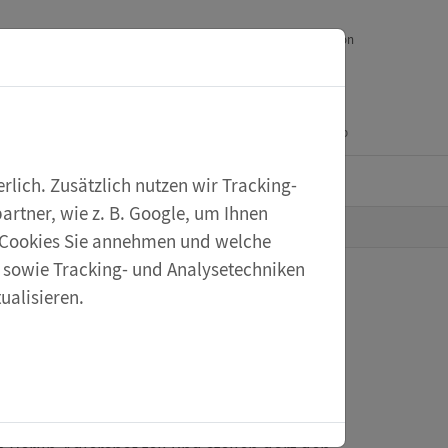
Downloads
Ihr Feedback
Service
English version
Mein Konto
Warenkorb
eXperiScout
lich. Zusätzlich nutzen wir Tracking-
rtner, wie z. B. Google, um Ihnen
he Cookies Sie annehmen und welche
s sowie Tracking- und Analysetechniken
ualisieren.
k auf der GI-
k 2023