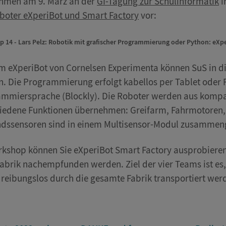
hmen am 9. März an der
GI-Tagung zur Schulinformatik
i
boter eXperiBot und Smart Factory
vor:
 14 - Lars Pelz: Robotik mit grafischer Programmierung oder Python: eXp
m eXperiBot von Cornelsen Experimenta können SuS in di
. Die Programmierung erfolgt kabellos per Tablet oder P
mmiersprache (Blockly). Die Roboter werden aus kompa
iedene Funktionen übernehmen: Greifarm, Fahrmotoren, 
dssensoren sind in einem Multisensor-Modul zusammeng
kshop können Sie eXperiBot Smart Factory ausprobieren,
Fabrik nachempfunden werden. Ziel der vier Teams ist es
reibungslos durch die gesamte Fabrik transportiert wer