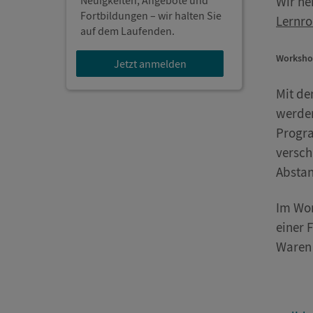
Neuigkeiten, Angebote und
Wir ne
Fortbildungen – wir halten Sie
Lernro
auf dem Laufenden.
Workshop
Jetzt anmelden
Mit de
werden
Progra
versch
Abstan
Im Wor
einer 
Waren 