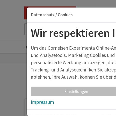
Datenschutz / Cookies
Suche nach Titel, ISBN, Webcode, Stichwort...
Wir respektieren 
Home
Kindergarten
Grundschule
Sekunda
Um das Cornelsen Experimenta Online-Ange
und Analysetools. Marketing Cookies und
Z
Aktuelles
personalisierte Werbung anzuzeigen, die 
u
r
Tracking- und Analysetechniken Sie akzep
S
t
ablehnen
. Ihre Auswahl können Sie über d
eX
a
Aktuelles
r
t
Ta
Einstellungen
s
e
Impressum
i
eXperi
Post
t
24.02.20
e