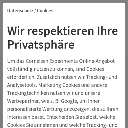
Datenschutz / Cookies
Suche nach Titel, ISBN, Webcode, Stichwort...
Wir respektieren Ihre
Privatsphäre
Menu Aktuelles
Um das Cornelsen Experimenta Online-Angebot
vollständig nutzen zu können, sind Cookies
Experiment der
erforderlich. Zusätzlich nutzen wir Tracking- und
Analysetools. Marketing Cookies und andere
Woche: Floß bauen
Trackingtechniken nutzen wir und unsere
Werbepartner, wie z. B. Google, um Ihnen
10.08.2020
personalisierte Werbung anzuzeigen, die zu Ihren
Wie kann
Interessen passt. Entscheiden Sie selbst, welche
sich ein Boot
Cookies Sie annehmen und welche Tracking- und