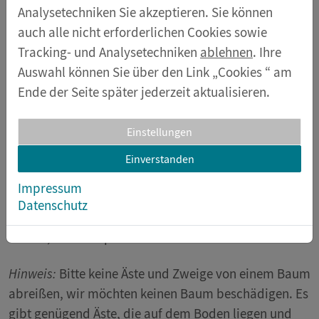
im Wasser
Analysetechniken Sie akzeptieren. Sie können
bewegen?
auch alle nicht erforderlichen Cookies sowie
Wieso
Tracking- und Analysetechniken
ablehnen
. Ihre
schwimmt
Auswahl können Sie über den Link „Cookies “ am
es
Ende der Seite später jederzeit aktualisieren.
überhaupt,
es hat doch
Einstellungen
gar keine Räder? In unserem Experiment der Woche
Einverstanden
bauen wir ein Floß aus Ästen und Zweigen und
probieren es aus.
Impressum
Datenschutz
Dafür wird benötigt:
Äste und Zweige, Schnur,
Schere, etwas Papier und Klebeband für die Fahne
Hinweis:
Bitte keine Äste und Zweige von einem Baum
abreißen, wir möchten keinen Baum beschädigen. Es
gibt genügend Äste, die auf dem Boden liegen und